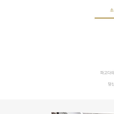
소
마이클래스
학습하기
수
파고다의
당