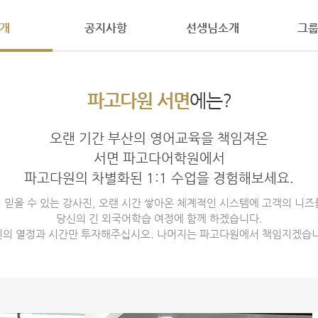
개
공지사항
선생님소개
그
파고다원 공식 유튜브
Daily Biz
영쿡쌤의 친절한 영어
업리뷰
예약하기
예약현황
결제내역
컨텐츠
파고다원 서면
에는?
수업 자료실
오랜 기간 부산의 영어교육을 책임져온
단어장
서면 파고다어학원에서
파고다원의 차별화된 1:1 수업을 경험해보세요.
 믿을 수 있는 강사진, 오랜 시간 쌓아온 체계적인 시스템에 고객의 니즈
당신의 긴 외국어학습 여정에 함께 하겠습니다.
신의 열정과 시간만 투자해주십시오. 나머지는 파고다원에서 책임지겠습니