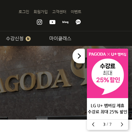
인강,전화
로그인
회원가입
고객센터
이벤트
수강신청
마이클래스
서면센터
기업교육
회화
램
30% 쿠폰 즉시 발급
20% 할인 혜택
LG U+ 멤버십 제휴
비과정
+ 수업 1회 무료
수강료 최대 25% 할인
비반
/
<
3
7
>