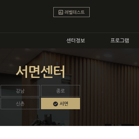
학원
인강
1:1 
파고다어학원
파고다스타
레벨테스트
센터정보
프로그램
강남센터
서면센터
커리큘럼
강남
종로
정규
신촌
서면
비즈
토픽
영
스피