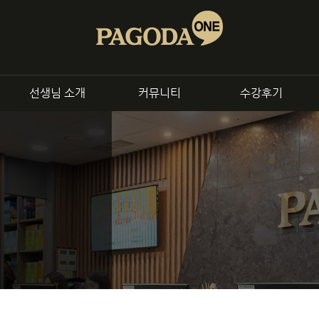
회화
전화/화상
교재
B2B 제휴문의
파고다원
파고다토쿨
파고다북스
출강,
선생님 소개
커뮤니티
수강후기
종로센터
신촌센터
영어
중국어
일본어
 영어회화
정규 중국어 회화
정규 일본어 
니스 회화
토픽 프로그램
토픽 프로그
 프로그램
중국어 면접 대비과정
일본어 면접 대
어인터뷰
중국어 시험 대비반
일본어 시험 대
킹시험 대비