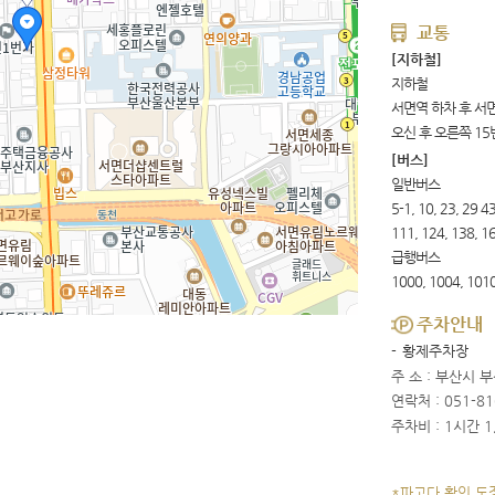
교통
지하철
서면역 하차 후 서
오신 후 오른쪽 15
일반버스
5-1, 10, 23, 29 43
111, 124, 138, 1
급행버스
1000, 1004, 101
주차안내
황제주차장
주 소 : 부산시 
연락처 : 051-81
주차비 : 1시간 1
*파고다 확인 도