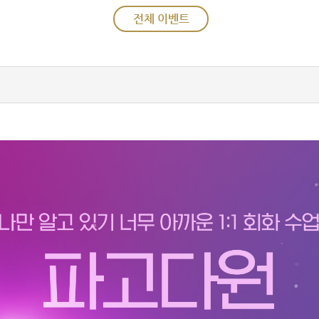
전체 이벤트
파고다원 공식 유튜브
Daily Biz
영쿡쌤의 친절한 영어
업리뷰
예약하기
예약현황
결제내역
컨텐츠
수업 자료실
단어장