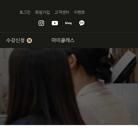
인강,전화
로그인
회원가입
고객센터
이벤트
수강신청
마이클래스
서면센터
기업교육
회화
램
비과정
비반