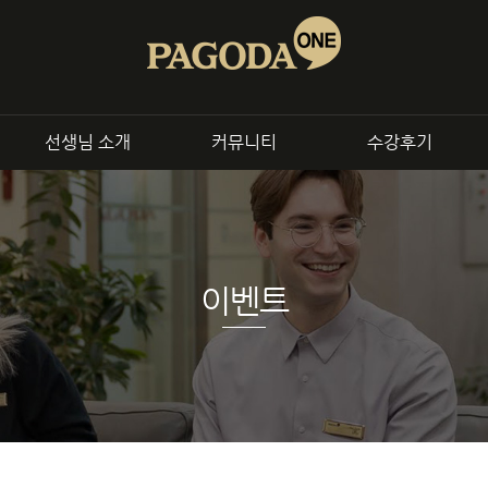
회화
전화/화상
교재
B2B 제휴문의
파고다원
파고다토쿨
파고다북스
출강,
선생님 소개
커뮤니티
수강후기
종로센터
신촌센터
영어
중국어
일본어
이벤트
 영어회화
정규 중국어 회화
정규 일본어 
니스 회화
토픽 프로그램
토픽 프로그
 프로그램
중국어 면접 대비과정
일본어 면접 대
어인터뷰
중국어 시험 대비반
일본어 시험 대
킹시험 대비