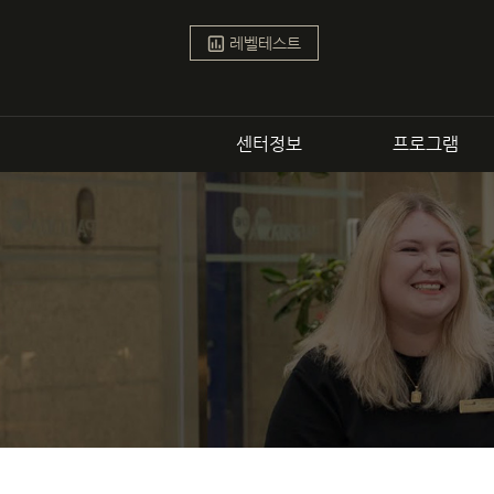
학원
인강
1:1 
파고다어학원
파고다스타
레벨테스트
센터정보
프로그램
강남센터
커리큘럼
정규
비즈
토픽
영
스피