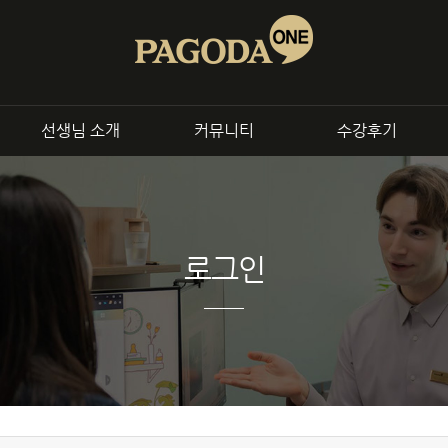
회화
전화/화상
교재
B2B 제휴문의
파고다원
파고다토쿨
파고다북스
출강,
선생님 소개
커뮤니티
수강후기
종로센터
신촌센터
로그인
영어
중국어
일본어
 영어회화
정규 중국어 회화
정규 일본어 
니스 회화
토픽 프로그램
토픽 프로그
 프로그램
중국어 면접 대비과정
일본어 면접 대
어인터뷰
중국어 시험 대비반
일본어 시험 대
킹시험 대비