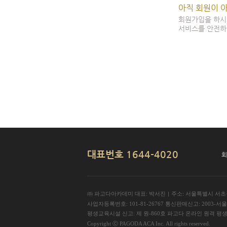
아직 회원이 
회원가입을 하시
서비스를 안전하
대표번호 1644-4020
회
㈜ 파고다아카데미
대표: 박서진
주소: 서울특별시 서초구
ㅣ
사업자등록번호: 101-81-26767
통신판매신고: 2003-서울
평생교육시설 신고: 제 원-860호 파고다 온라인 원격 평
Copyright ⓒ PAGODA ACA Inc. All rights reserved.