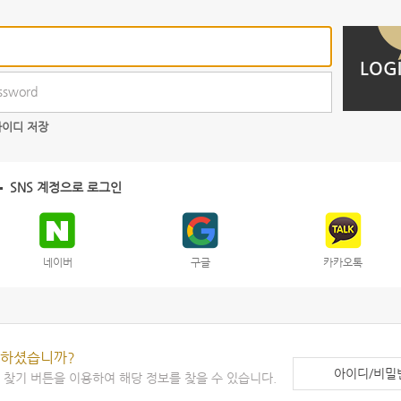
파고다원 공식 유튜브
Daily Biz
영쿡쌤의 친절한 영어
LOG
업리뷰
예약하기
예약현황
결제내역
컨텐츠
아이디 저장
수업 자료실
SNS 계정으로 로그인
단어장
네이버
구글
카카오톡
실하셨습니까?
아이디/비밀
찾기 버튼을 이용하여 해당 정보를 찾을 수 있습니다.