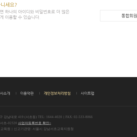
아니세요?
면 하나의 아이디와 비밀번호로 더 많은
통합회
게 이용할 수 있습니다.
사소개
이용약관
개인정보처리방침
사이트맵
 강남대로 419 (서초동)
TEL: 1644-4020
FAX: 02-533-8066
ㅣ
서초-02320
사업자등록번호 확인>
생교육원
신고기관명: 서울시 강남서초교육지원청
ㅣ