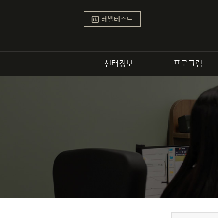
학원
인강
1:1 
파고다어학원
파고다스타
레벨테스트
센터정보
프로그램
강남센터
커리큘럼
정규
비즈
토픽
영
스피