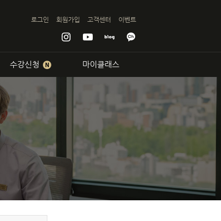
인강,전화
로그인
회원가입
고객센터
이벤트
수강신청
마이클래스
서면센터
기업교육
회화
램
비과정
비반